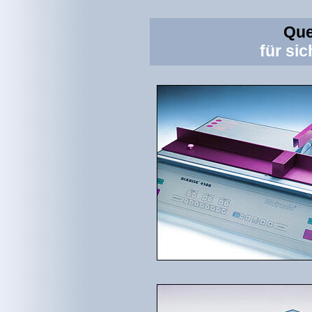
Que
für si